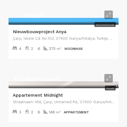
v.a.
€45,000
NIEUWBOUW
Nieuwbouwproject Anya
Çarşı, İskele Cd. No:102, 07400 Alanya/Antalya, Turkije, Çarşı, İskele Cd. No:102, 07400 Alanya/Antalya, Turkije, Wijk 5
4
2
6
375
m²
WOONHUIS
€1,490/per maand
HUUR
Appartement Midnight
Straatnaam 456, Çarşı, Unnamed Rd,, 07400 Alanya/Antalya, Turkije, Wijk 14
3
2
6
148
m²
APPARTEMENT