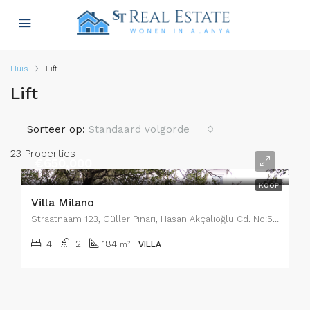
Huis
Lift
Lift
Sorteer op:
Standaard volgorde
23 Properties
€650,000
KOOP
Villa Milano
Straatnaam 123, Güller Pınarı, Hasan Akçalıoğlu Cd. No:5, 07400 Alanya/Antalya, Turkije, Wijk 13
4
2
184
m²
VILLA