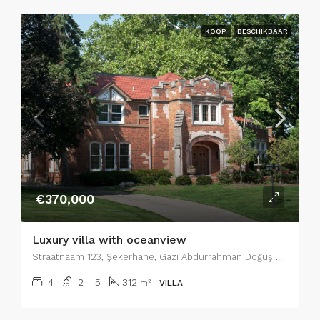
KOOP
BESCHIKBAAR
€370,000
Luxury villa with oceanview
Straatnaam 123, Şekerhane, Gazi Abdurrahman Doğuş Sk., 07400 Alanya/Antalya, Turkije, Wijk 1
4
2
5
312
m²
VILLA