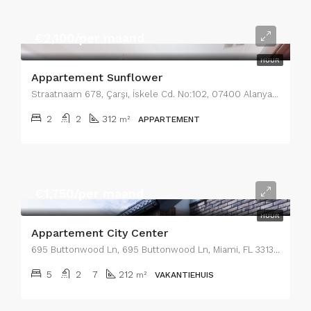
€2,100/per maand
HUUR
Appartement Sunflower
Straatnaam 678, Çarşı, İskele Cd. No:102, 07400 Alanya/Antalya, Turkije, Wijk 12
2
2
312
m²
APPARTEMENT
€1,750/per maand
HUUR
Appartement City Center
695 Buttonwood Ln, 695 Buttonwood Ln, Miami, FL 33137, USA, Wijk 12
5
2
7
212
m²
VAKANTIEHUIS