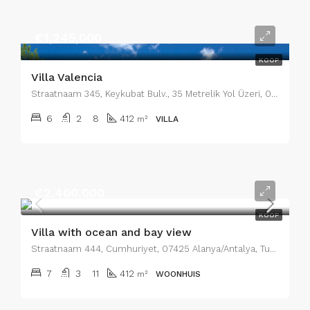
€1,245,000
KOOP
Villa Valencia
Straatnaam 345, Keykubat Bulv., 35 Metrelik Yol Üzeri, 07400 Alanya/Antalya, Turkije, Wijk 6
6
2
8
412
m²
VILLA
€2,400,000
KOOP
Villa with ocean and bay view
Straatnaam 444, Cumhuriyet, 07425 Alanya/Antalya, Turkije, Wijk 9
7
3
11
412
m²
WOONHUIS