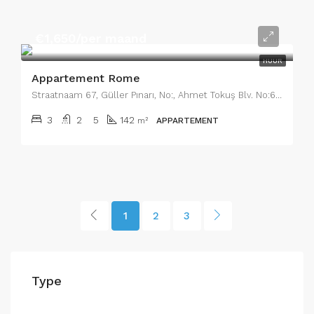
€1,650/per maand
HUUR
Appartement Rome
Straatnaam 67, Güller Pınarı, No:, Ahmet Tokuş Blv. No:66, 07460 Alanya/Antalya, Turkije, Wijk 14
3
2
5
142
m²
APPARTEMENT
1
2
3
Type