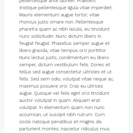
pellentesque ante laoreet. Praesent
tristique pellentesque ligula vitae imperdiet.
Mauris elementum augue tortor, vitae
rhoncus justo ornare non. Pellentesque
pharetra quam ac nibh iaculis, eu tincidunt
nunc sollicitudin. Nunc dictum libero in
feugiat feugiat. Phasellus semper augue et
libero gravida, vitae tempus orci porttitor.
Nunc lectus justo, condimentum eu libero
semper, dictum vestibulum felis. Donec et
tellus sed augue consectetur ultricies et ut
felis. Sed sem odio, volutpat vitae neque ac,
maximus posuere orci. Cras eu ultrices
augue. Quisque vel felis eget orci tincidunt
auctor volutpat in quam. Aliquam erat
volutpat. In elementum quam non nunc
accumsan, ut suscipit nibh rutrum. Cum
sociis natoque penatibus et magnis dis
parturient montes, nascetur ridiculus mus.