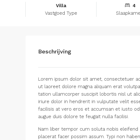
Villa
4
Vastgoed Type
Slaapkame
Beschrijving
Lorem ipsum dolor sit amet, consectetuer ad
ut laoreet dolore magna aliquam erat volutpa
tation ullamcorper suscipit lobortis nisl ut
iriure dolor in hendrerit in vulputate velit es
facilisis at vero eros et accumsan et iusto od
augue duis dolore te feugait nulla facilisi.
Nam liber tempor cum soluta nobis eleifend 
placerat facer possim assum. Typi non habent c