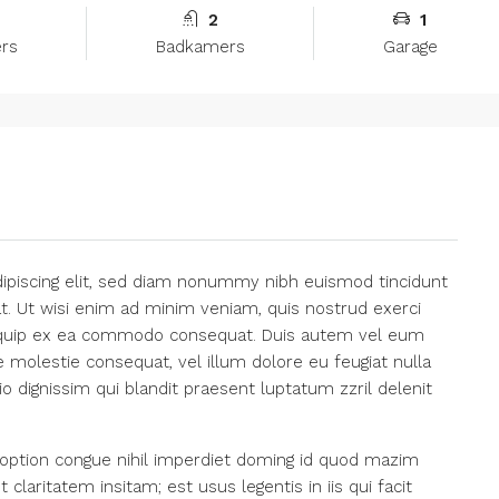
2
1
rs
Badkamers
Garage
ipiscing elit, sed diam nonummy nibh euismod tincidunt
t. Ut wisi enim ad minim veniam, quis nostrud exerci
 aliquip ex ea commodo consequat. Duis autem vel eum
se molestie consequat, vel illum dolore eu feugiat nulla
io dignissim qui blandit praesent luptatum zzril delenit
option congue nihil imperdiet doming id quod mazim
laritatem insitam; est usus legentis in iis qui facit