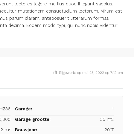
erunt lectores legere me lius quod ii legunt saepius.
i sequitur mutationem consuetudium lectorum. Mirum est
amus parum claram, anteposuerit litterarum formas
inta decima. Eodem modo typi, qui nunc nobis videntur
Bijgewerkt op mei 23, 2022 op 7:12 pm
-HZ36
Garage:
1
0,000
Garage grootte:
35 m2
12 m²
Bouwjaar:
2017