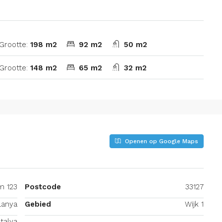
Grootte:
198 m2
92 m2
50 m2
Grootte:
148 m2
65 m2
32 m2
Openen op Google Maps
m 123
Postcode
33127
lanya
Gebied
Wijk 1
talya