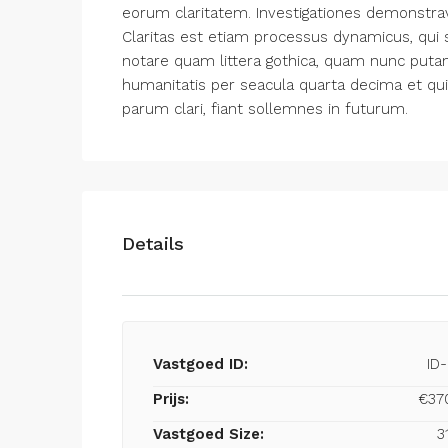
eorum claritatem. Investigationes demonstrav
Claritas est etiam processus dynamicus, qu
notare quam littera gothica, quam nunc put
humanitatis per seacula quarta decima et qu
parum clari, fiant sollemnes in futurum.
Details
Vastgoed ID:
ID
Prijs:
€37
Vastgoed Size:
3