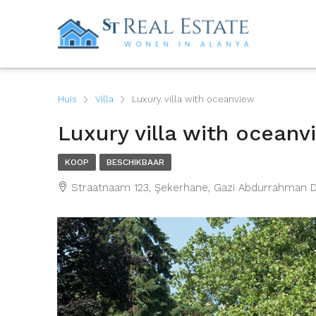
Huis
Villa
Luxury villa with oceanview
Luxury villa with oceanv
KOOP
BESCHIKBAAR
Straatnaam 123, Şekerhane, Gazi Abdurrahman Doğ