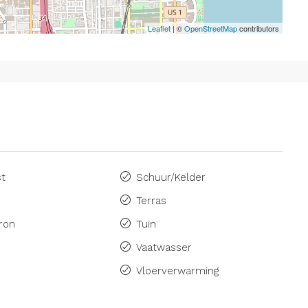
Leaflet
| ©
OpenStreetMap
contributors
st
Schuur/Kelder
Terras
ron
Tuin
Vaatwasser
Vloerverwarming