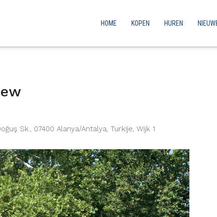
HOME
KOPEN
HUREN
NIEUW
iew
uş Sk., 07400 Alanya/Antalya, Turkije, Wijk 1