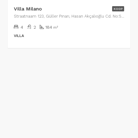
Villa Milano
KOOP
Straatnaam 123, Güller Pınarı, Hasan Akçalıoğlu Cd. No:5, 07400 Alanya/Antalya, Turkije, Wijk 13
4
2
184
m²
VILLA