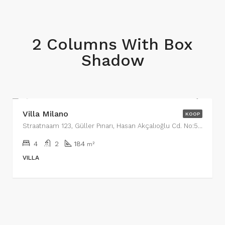
2 Columns With Box
Shadow
€650,000
Villa Milano
KOOP
Straatnaam 123, Güller Pınarı, Hasan Akçalıoğlu Cd. No:5, 07400 Alanya/Antalya, Turkije, Wijk 13
4
2
184
m²
VILLA