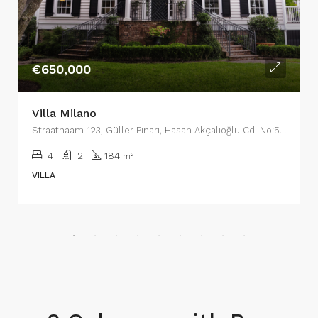
€650,000
Villa Milano
Straatnaam 123, Güller Pınarı, Hasan Akçalıoğlu Cd. No:5, 07400 Alanya/Antalya, Turkije, Wijk 13
4
2
184
m²
VILLA