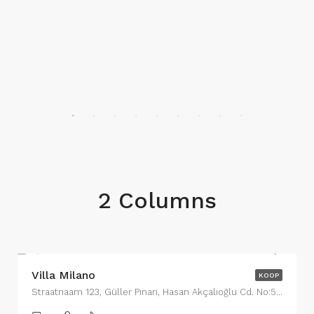
2 Columns
€650,000
Villa Milano
KOOP
Straatnaam 123, Güller Pınarı, Hasan Akçalıoğlu Cd. No:5, 07400 Alanya/Antalya, Turkije, Wijk 13