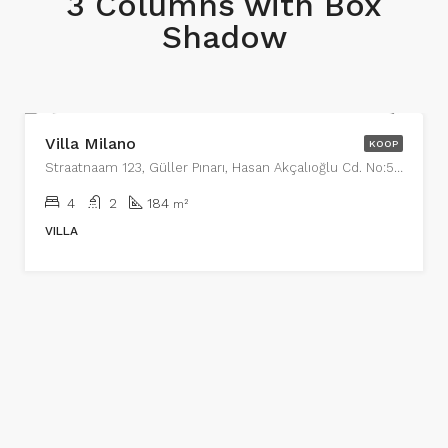
3 Columns with Box
Shadow
€650,000
Villa Milano
KOOP
Straatnaam 123, Güller Pınarı, Hasan Akçalıoğlu Cd. No:5, 07400 Alanya/Antalya, Turkije, Wijk 13
4
2
184
m²
VILLA