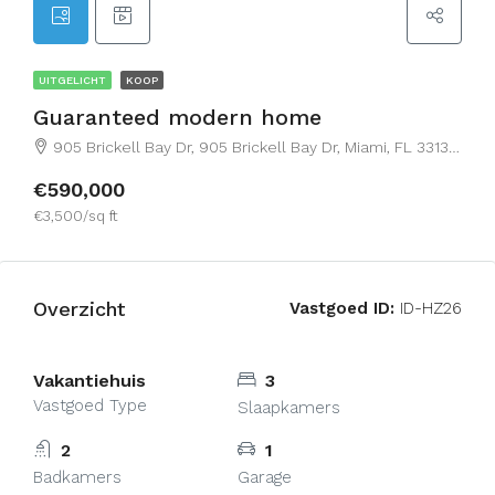
UITGELICHT
KOOP
Guaranteed modern home
905 Brickell Bay Dr, 905 Brickell Bay Dr, Miami, FL 33131, USA, Wijk 7
€590,000
€3,500/sq ft
Overzicht
Vastgoed ID:
ID-HZ26
Vakantiehuis
3
Vastgoed Type
Slaapkamers
2
1
Badkamers
Garage