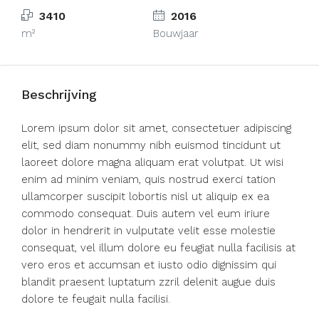
3410
2016
m²
Bouwjaar
Beschrijving
Lorem ipsum dolor sit amet, consectetuer adipiscing
elit, sed diam nonummy nibh euismod tincidunt ut
laoreet dolore magna aliquam erat volutpat. Ut wisi
enim ad minim veniam, quis nostrud exerci tation
ullamcorper suscipit lobortis nisl ut aliquip ex ea
commodo consequat. Duis autem vel eum iriure
dolor in hendrerit in vulputate velit esse molestie
consequat, vel illum dolore eu feugiat nulla facilisis at
vero eros et accumsan et iusto odio dignissim qui
blandit praesent luptatum zzril delenit augue duis
dolore te feugait nulla facilisi.