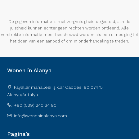
De gegeven informatie is met zorgvuldigheid opgesteld, aan de
juistheid kunnen echter geen rechten worden ontleend. Alle
verstrekte informatie moet beschouwd worden als een uitnodiging tot
het doen van een aanbod of om in onderhandeling te treden.
Wonen in Alanya
Payallar mahallesi Işıklar Caddesi 90 07475
Alanya/Antalya
+90 (539) 240 34 90
info@woneninalanya.com
Pagina’s