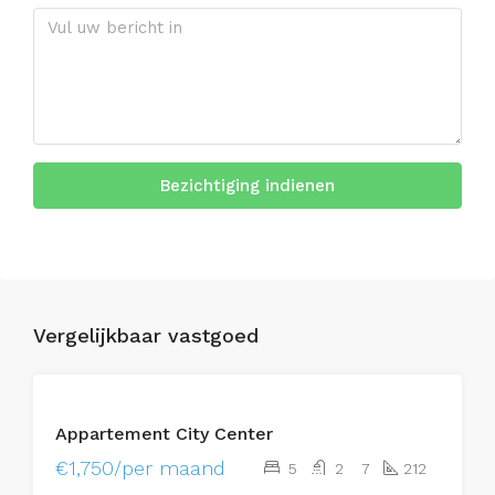
Bezichtiging indienen
Vergelijkbaar vastgoed
HUUR
Appartement City Center
€1,750/per maand
5
2
7
212