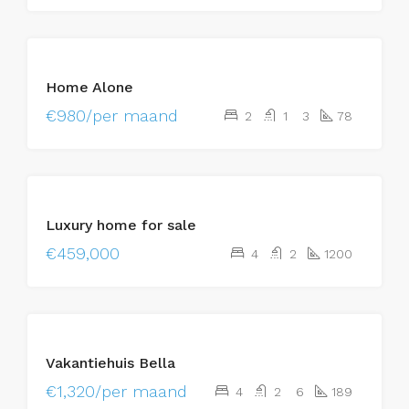
HUUR
Home Alone
€980/per maand
2
1
3
78
UITGELICHT
KOOP
Luxury home for sale
BESCHIKBAAR
€459,000
4
2
1200
HUUR
Vakantiehuis Bella
€1,320/per maand
4
2
6
189